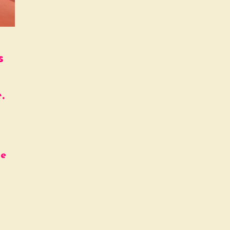
s
e.
De