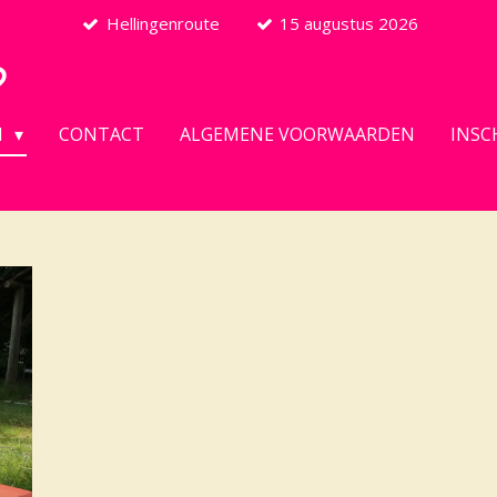
Hellingenroute
15 augustus 2026
D
N
CONTACT
ALGEMENE VOORWAARDEN
INSC